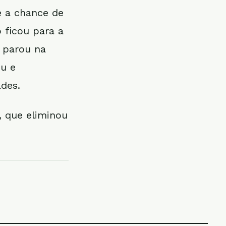
e a chance de
o ficou para a
 parou na
eu e
ades.
, que eliminou