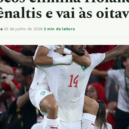
naltis e vai às oita
ia
·
30 de junho de 2026
·
2 min de leitura