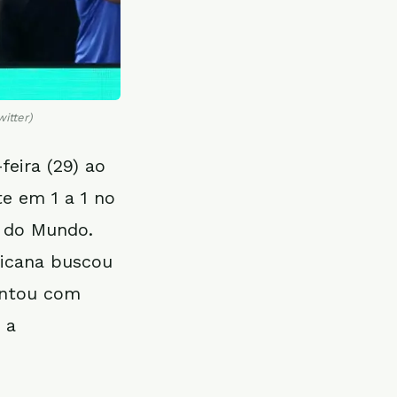
itter)
feira (29) ao
te em 1 a 1 no
a do Mundo.
ricana buscou
ontou com
 a