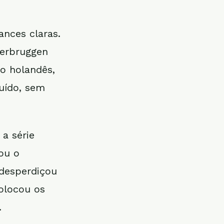
ances claras.
Verbruggen
o holandês,
uído, sem
 a série
ou o
 desperdiçou
olocou os
.