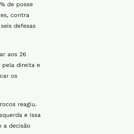
5% de posse
zes, contra
 seis defesas
ar aos 26
pela direita e
car os
rocos reagiu.
squerda e Issa
o a decisão