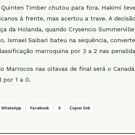
 Quinten Timber chutou para fora. Hakimi tev
icanos à frente, mas acertou a trave. A decisã
ça da Holanda, quando Crysencio Summerville
o. Ismael Saibari bateu na sequência, convert
lassificação marroquina por 3 a 2 nas penalid
do Marrocos nas oitavas de final será o Canadá
l por 1 a 0.
WhatsApp
Facebook
X
Copiar link