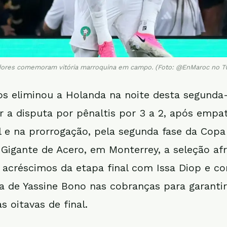
ores comemoram vitória marroquina em campo. (Foto: @EnMaroc no Tw
os eliminou a Holanda na noite desta segunda-
r a disputa por pênaltis por 3 a 2, após empa
e na prorrogação, pela segunda fase da Cop
 Gigante de Acero, em Monterrey, a seleção af
acréscimos da etapa final com Issa Diop e c
va de Yassine Bono nas cobranças para garantir
às oitavas de final.