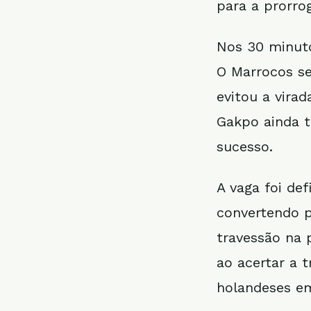
para a prorro
Nos 30 minuto
O Marrocos se
evitou a vira
Gakpo ainda t
sucesso.
A vaga foi de
convertendo p
travessão na 
ao acertar a 
holandeses em