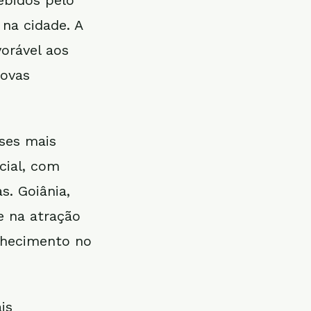
ebidos pelo
 na cidade. A
orável aos
novas
íses mais
cial, com
s. Goiânia,
e na atração
nhecimento no
is