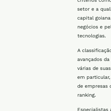
critérios com
setor e a qua
capital goian
negócios e pe
tecnologias.
A classificaç
avançados da 
várias de suas
em particular
de empresas d
ranking.
Especialistas