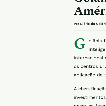
Améri
Por Diário de Goiân
G
oiânia 
intelig
internacional
os centros ur
aplicação de t
A classificaçã
investimentos
pesquisa focad