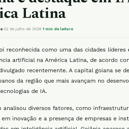
ca Latina
ia
·
02 de julho de 2026
·
1 min de leitura
foi reconhecida como uma das cidades líderes
ência artificial na América Latina, de acordo c
 divulgado recentemente. A capital goiana se d
banos da região que mais avançam no desenvo
ecnologias de IA.
o analisou diversos fatores, como infraestrutur
 em inovação e a presença de empresas e inst
as em inteligência artificial. Goiânia aparece 