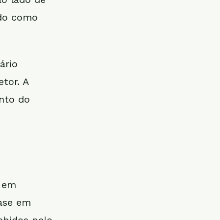
ado como
ário
etor. A
ento do
s em
base em