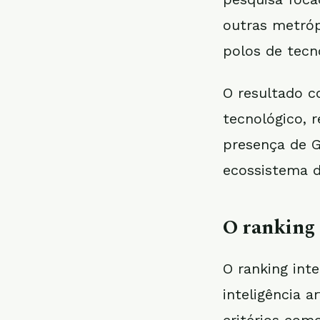
outras metró
polos de tecno
O resultado c
tecnológico, r
presença de G
ecossistema d
O ranking 
O ranking int
inteligência a