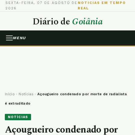
SEXTA-FEIRA, 07 DE AGOSTO DE
NOTICIAS EM TEMPO
2026
REAL
Diário de
Goiânia
MENU
Início
›
Notícias
›
Açougueiro condenado por morte de radialista
é extraditado
NOTÍCIAS
Açougueiro condenado por