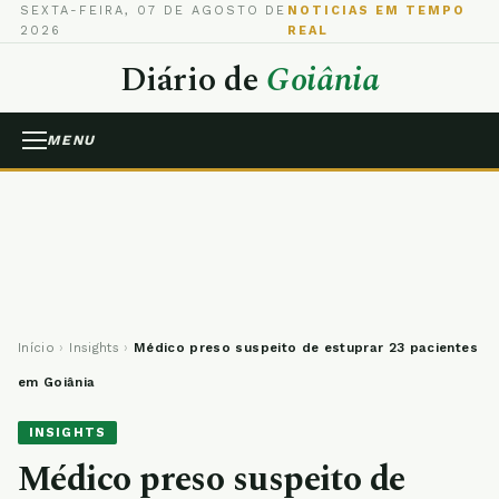
SEXTA-FEIRA, 07 DE AGOSTO DE
NOTICIAS EM TEMPO
2026
REAL
Diário de
Goiânia
MENU
Início
›
Insights
›
Médico preso suspeito de estuprar 23 pacientes
em Goiânia
INSIGHTS
Médico preso suspeito de