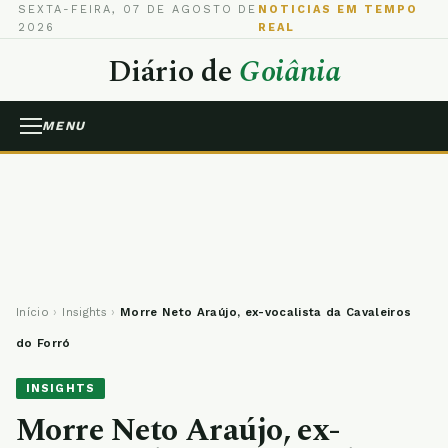
SEXTA-FEIRA, 07 DE AGOSTO DE
NOTICIAS EM TEMPO
2026
REAL
Diário de
Goiânia
MENU
Início
›
Insights
›
Morre Neto Araújo, ex-vocalista da Cavaleiros
do Forró
INSIGHTS
Morre Neto Araújo, ex-