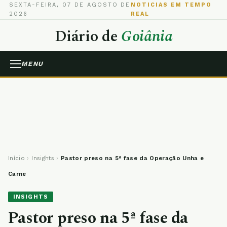
SEXTA-FEIRA, 07 DE AGOSTO DE
NOTICIAS EM TEMPO
2026
REAL
Diário de
Goiânia
MENU
Início
›
Insights
›
Pastor preso na 5ª fase da Operação Unha e
Carne
INSIGHTS
Pastor preso na 5ª fase da