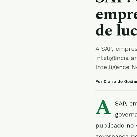
empre
de lu
A SAP, empres
inteligência ar
Intelligence 
Por Diário de Goiân
A
SAP, e
governa
publicado no s
governança po