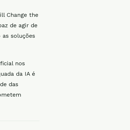
ill Change the
paz de agir de
 as soluções
icial nos
quada da IA é
ade das
rometem