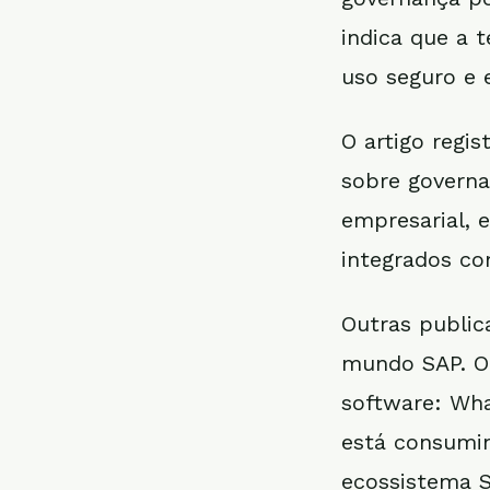
indica que a t
uso seguro e e
O artigo regi
sobre governa
empresarial,
integrados co
Outras public
mundo SAP. O
software: Wha
está consumin
ecossistema S