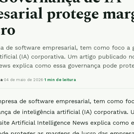
sarial protege mar
cro
a de software empresarial, tem como foco a 
tificial (IA) corporativa. Um artigo publicado no 
News explica como essa governança pode prot
ia
·
04 de maio de 2026
·
1 min de leitura
mpresa de software empresarial, tem como fo
nça de inteligência artificial (IA) corporativa. 
ite Artificial Intelligence News explica como 
de proteger as margens de lucro das empresa