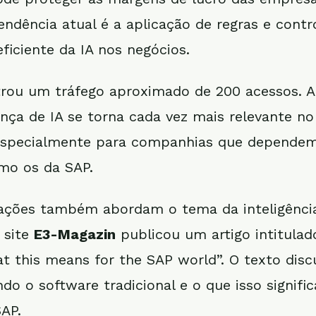
endência atual é a aplicação de regras e contr
ficiente da IA nos negócios.
strou um tráfego aproximado de 200 acessos. A
nça de IA se torna cada vez mais relevante n
 especialmente para companhias que dependem
mo os da SAP.
ações também abordam o tema da inteligência 
 site
E3-Magazin
publicou um artigo intitulado
t this means for the SAP world”. O texto dis
do o software tradicional e o que isso signific
AP.