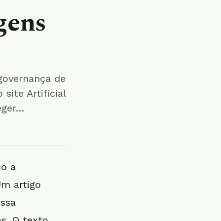
gens
governança de
site Artificial
eger…
co a
Um artigo
essa
s. O texto