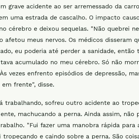
um grave acidente ao ser arremessado da carr
em uma estrada de cascalho. O impacto caus
o cérebro e deixou sequelas. "Não quebrei n
 afetou meus nervos. Os médicos disseram qu
tado, eu poderia até perder a sanidade, então 
stava acumulado no meu cérebro. Só não morr
Às vezes enfrento episódios de depressão, ma
 em frente", disse.
já trabalhando, sofreu outro acidente ao trop
iente, machucando a perna. Ainda assim, não
rabalho. "Fui fazer uma manobra rápida para
ei tropeçando e caindo sobre a perna. São cois