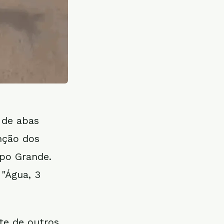
 de abas
enção dos
po Grande.
 "Água, 3
te de outros