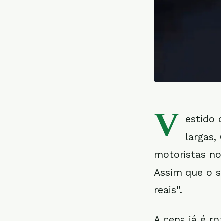
V
estido 
largas,
motoristas n
Assim que o si
reais".
A cena já é r