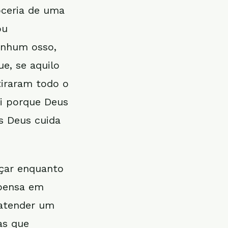
oceria de uma
ou
enhum osso,
e, se aquilo
tiraram todo o
i porque Deus
s Deus cuida
eçar enquanto
 pensa em
 atender um
as que