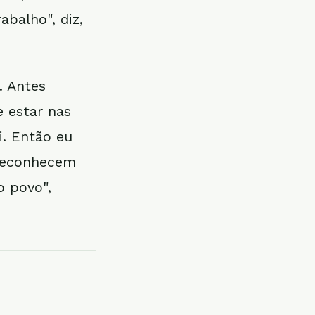
balho", diz,
. Antes
 estar nas
i. Então eu
 reconhecem
o povo",