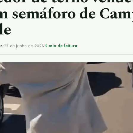
em semáforo de Ca
de
ia
·
27 de junho de 2026
·
2 min de leitura