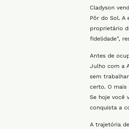
Cladyson ven
Pôr do Sol. A
proprietário 
fidelidade", r
Antes de ocup
Julho com a A
sem trabalhar
certo. O mais
Se hoje você 
conquista a co
A trajetória 