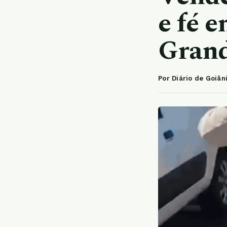
e fé 
Gran
Por Diário de Goiân