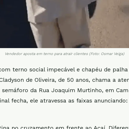
Vendedor aposta em terno para atrair clientes (Foto: Osmar Veiga)
com terno social impecável e chapéu de palha
 Cladyson de Oliveira, de 50 anos, chama a at
o semáforo da Rua Joaquim Murtinho, em Cam
nal fecha, ele atravessa as faixas anunciando:
otina no cruzamento em frente ao Açaí. Diferen