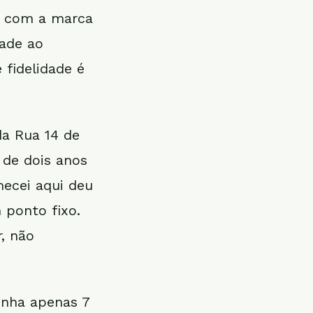
e com a marca
dade ao
 fidelidade é
da Rua 14 de
 de dois anos
ecei aqui deu
 ponto fixo.
, não
inha apenas 7