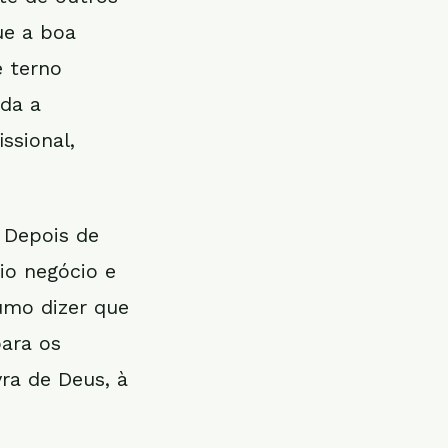
ue a boa
e terno
uda a
ssional,
. Depois de
io negócio e
umo dizer que
para os
vra de Deus, à