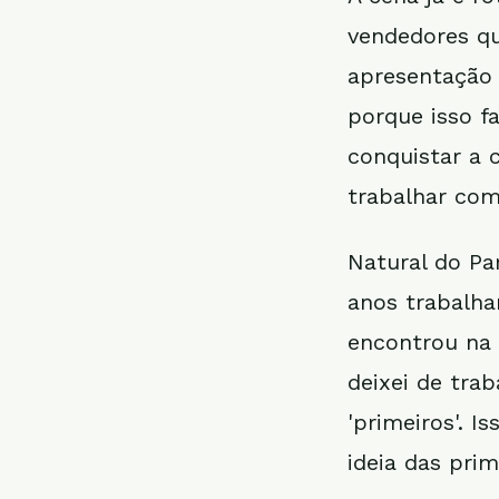
vendedores qu
apresentação 
porque isso f
conquistar a c
trabalhar com
Natural do P
anos trabalha
encontrou na
deixei de trab
'primeiros'. I
ideia das primí