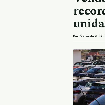
recor
unida
Por Diário de Goiân