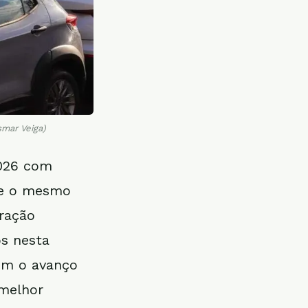
smar Veiga)
2026 com
re o mesmo
ração
os nesta
com o avanço
 melhor