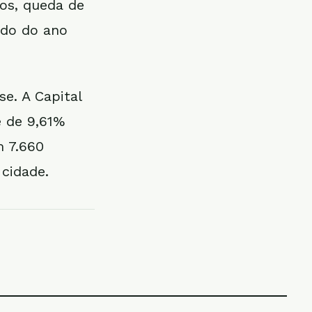
os, queda de
odo do ano
e. A Capital
e de 9,61%
m 7.660
cidade.