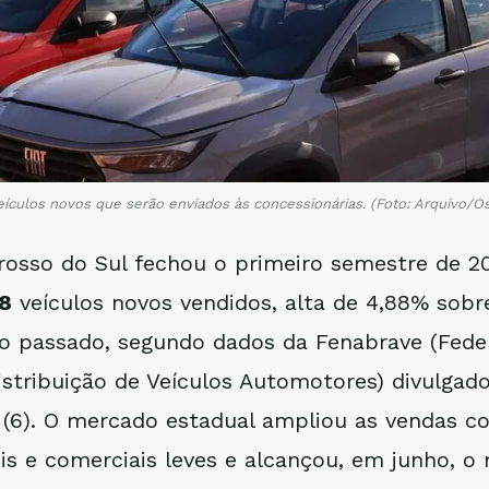
eículos novos que serão enviados às concessionárias. (Foto: Arquivo/O
rosso do Sul fechou o primeiro semestre de 
8
veículos novos vendidos, alta de 4,88% sob
o passado, segundo dados da Fenabrave (Fede
istribuição de Veículos Automotores) divulgad
 (6). O mercado estadual ampliou as vendas 
s e comerciais leves e alcançou, em junho, o