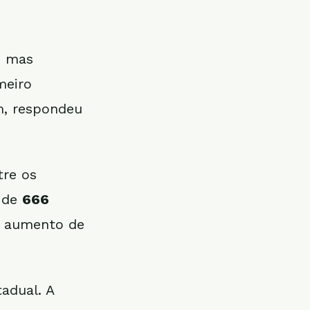
, mas
meiro
m, respondeu
tre os
 de
666
, aumento de
adual. A