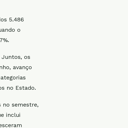
os 5.486
uando o
97%.
 Juntos, os
unho, avanço
ategorias
os no Estado.
 no semestre,
e inclui
resceram