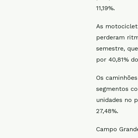
11,19%.
As motociclet
perderam rit
semestre, que
por 40,81% d
Os caminhões 
segmentos co
unidades no p
27,48%.
Campo Grande 