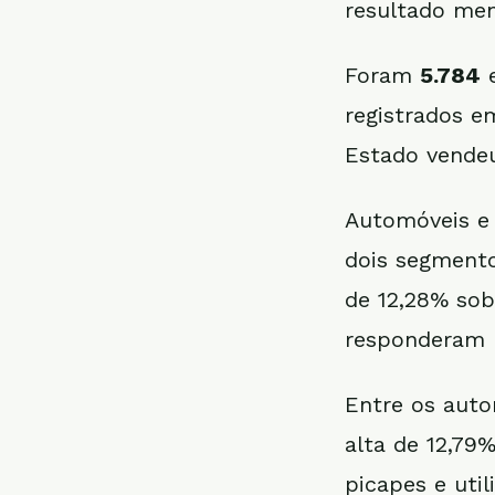
resultado men
Foram
5.784
e
registrados 
Estado vendeu
Automóveis e 
dois segmen
de 12,28% sob
responderam p
Entre os aut
alta de 12,79
picapes e uti