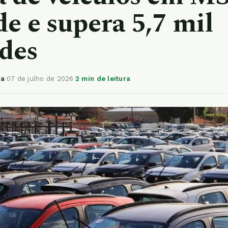
de e supera 5,7 mil
des
ia
·
07 de julho de 2026
·
2 min de leitura