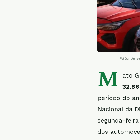
Pátio de v
M
ato G
32.86
período do an
Nacional da D
segunda-feira
dos automóvei