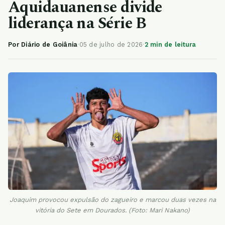
Aquidauanense divide
liderança na Série B
Por Diário de Goiânia
·
05 de julho de 2026
·
2 min de leitura
Joaquim provocou expulsão do zagueiro e marcou duas vezes na
vitória do Sete em Dourados. (Foto: Mari Nakano)