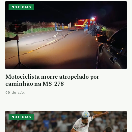
NOTÍCIAS
Motociclista morre atropelado por
caminhão na MS-278
09 de ago.
NOTÍCIAS