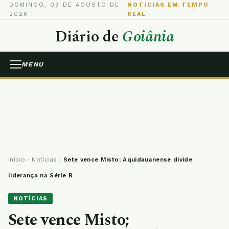
DOMINGO, 09 DE AGOSTO DE
NOTICIAS EM TEMPO
2026
REAL
Diário de
Goiânia
MENU
Início
›
Notícias
›
Sete vence Misto; Aquidauanense divide
liderança na Série B
NOTÍCIAS
Sete vence Misto;