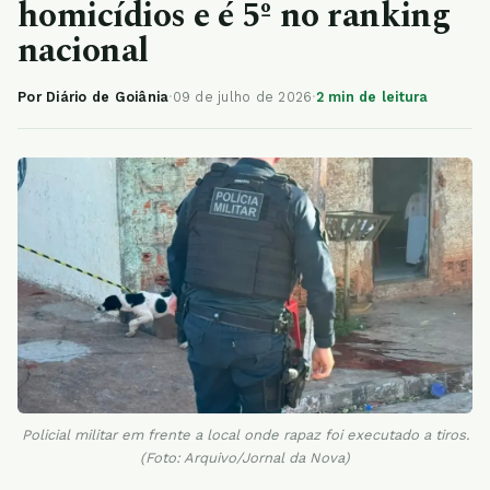
homicídios e é 5º no ranking
nacional
Por Diário de Goiânia
·
09 de julho de 2026
·
2 min de leitura
Policial militar em frente a local onde rapaz foi executado a tiros.
(Foto: Arquivo/Jornal da Nova)