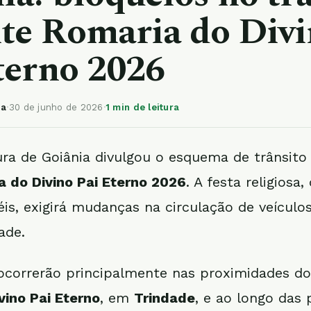
te Romaria do Div
terno 2026
ia
·
30 de junho de 2026
·
1 min de leitura
ura de Goiânia divulgou o esquema de trânsito
a do Divino Pai Eterno 2026
. A festa religiosa,
éis, exigirá mudanças na circulação de veículo
ade.
ocorrerão principalmente nas proximidades d
vino Pai Eterno
, em
Trindade
, e ao longo das p