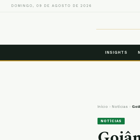
DOMINGO, 09 DE AGOSTO DE 2026
INSIGHTS
Início
›
Notícias
›
Goi
NOTÍCIAS
Goiân