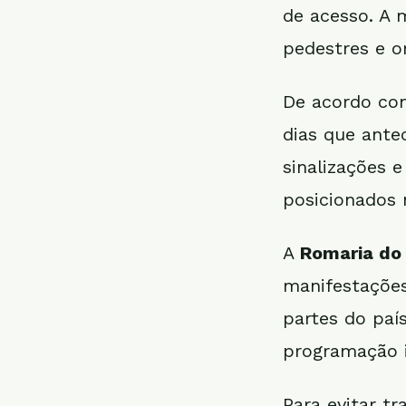
de acesso. A 
pedestres e o
De acordo com
dias que ante
sinalizações e
posicionados 
A
Romaria do 
manifestações
partes do pa
programação i
Para evitar t