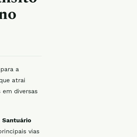
ino
 para a
 que atrai
s em diversas
o
Santuário
rincipais vias