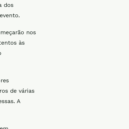
a dos
 evento.
começarão nos
tentos às
o
res
ros de várias
ssas. A
zem