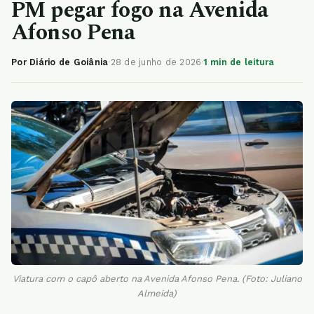
PM pegar fogo na Avenida
Afonso Pena
Por Diário de Goiânia
·
28 de junho de 2026
·
1 min de leitura
Viatura com o capô aberto na Avenida Afonso Pena. (Foto: Juliano
Almeida)