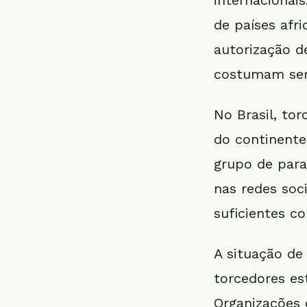
internacionai
de países afri
autorização d
costumam ser 
No Brasil, to
do continente
grupo de para
nas redes soci
suficientes c
A situação de
torcedores es
Organizações 