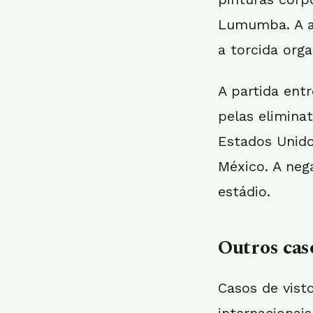
Lumumba. A au
a torcida orga
A partida ent
pelas elimina
Estados Unido
México. A neg
estádio.
Outros cas
Casos de vist