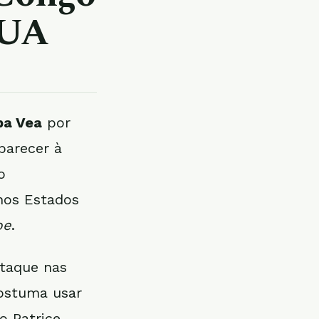
EUA
a Vea
por
parecer à
o
 nos Estados
pe
.
taque nas
costuma usar
o Patrice