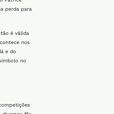
a perda para
tão é válida
acontece nos
dá e do
 símbolo no
 competições