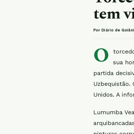
tem v
Por Diário de Goiân
O
torced
sua ho
partida decis
Uzbequistão. 
Unidos. A inf
Lumumba Vea 
arquibancadas
pinturas corp