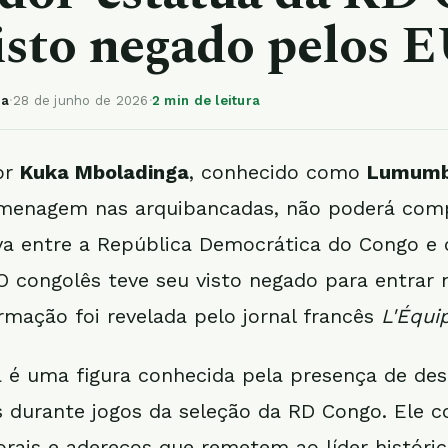
isto negado pelos 
ia
·
28 de junho de 2026
·
2 min de leitura
or
Kuka Mboladinga
, conhecido como
Lumumb
menagem nas arquibancadas, não poderá com
iva entre a República Democrática do Congo e 
O congolês teve seu visto negado para entrar
ormação foi revelada pelo jornal francês
L'Équi
é uma figura conhecida pela presença de des
 durante jogos da seleção da RD Congo. Ele 
orais e adereços que remetem ao líder históric