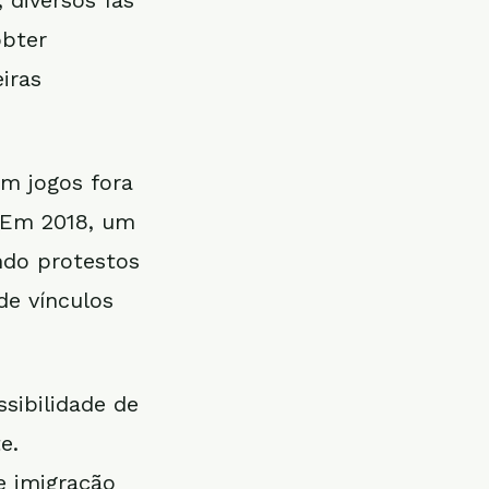
 diversos fãs
obter
iras
m jogos fora
 Em 2018, um
ndo protestos
de vínculos
sibilidade de
e.
e imigração