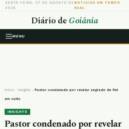
SEXTA-FEIRA, 07 DE AGOSTO DE
NOTICIAS EM TEMPO
2026
REAL
Diário de
Goiânia
MENU
Início
›
Insights
›
Pastor condenado por revelar segredo de fiel
em culto
INSIGHTS
Pastor condenado por revelar