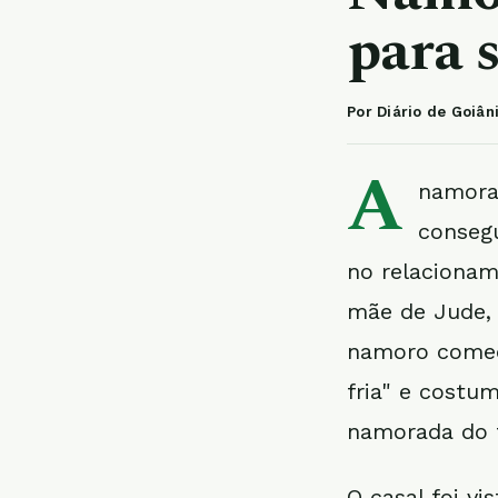
para 
Por Diário de Goiân
A
namorad
consegu
no relacionam
mãe de Jude, 
namoro começ
fria" e costu
namorada do f
O casal foi vi