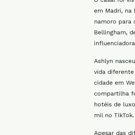
em Madri, na 
namoro para c
Bellingham, d
influenciadora 
Ashlyn nasceu
vida diferent
cidade em Wes
compartilha f
hotéis de lux
mil no TikTok.
Apesar das dif