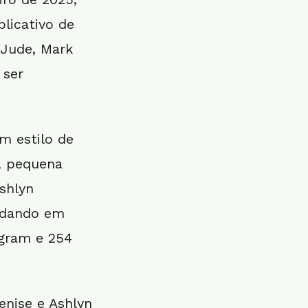
licativo de
 Jude, Mark
 ser
m estilo de
a pequena
Ashlyn
pedando em
agram e 254
enise e Ashlyn