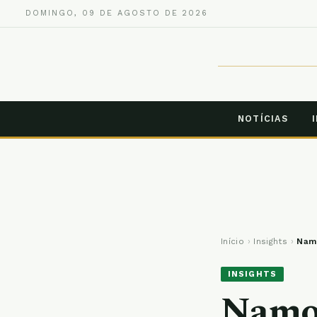
DOMINGO, 09 DE AGOSTO DE 2026
NOTÍCIAS
Início
›
Insights
›
Namo
INSIGHTS
Namor