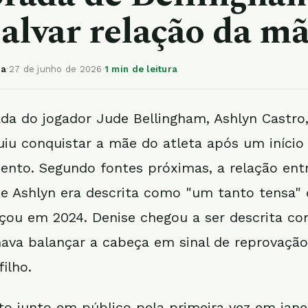
salvar relação da m
ia
·
27 de junho de 2026
·
1 min de leitura
a do jogador Jude Bellingham, Ashlyn Castro,
iu conquistar a mãe do atleta após um iníci
ento. Segundo fontes próximas, a relação entr
e Ashlyn era descrita como "um tanto tensa"
ou em 2024. Denise chegou a ser descrita co
mava balançar a cabeça em sinal de reprovação
ilho.
sto junto em público pela primeira vez em jane