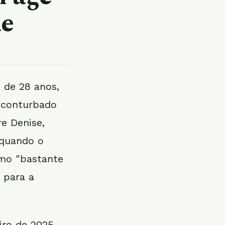
ãe
 de 28 anos,
o conturbado
e Denise,
 quando o
mo "bastante
 para a
iro de 2025,