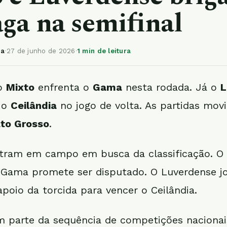
aga na semifinal
ia
·
27 de junho de 2026
·
1 min de leitura
do
Mixto
enfrenta o
Gama
nesta rodada. Já o
L
 o
Ceilândia
no jogo de volta. As partidas mo
to Grosso
.
tram em campo em busca da classificação. O
 Gama promete ser disputado. O Luverdense j
poio da torcida para vencer o Ceilândia.
m parte da sequência de competições nacionai