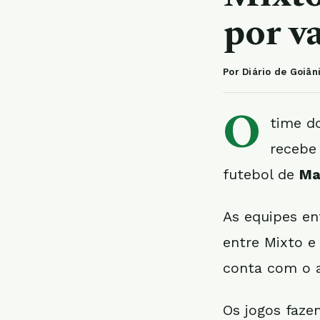
por v
Por Diário de Goiân
O
time 
recebe
futebol de
Ma
As equipes en
entre Mixto e
conta com o a
Os jogos faze