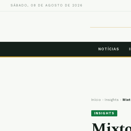
SÁBADO, 08 DE AGOSTO DE 2026
NOTÍCIAS
Início
›
Insights
›
Mixt
INSIGHTS
Mixto