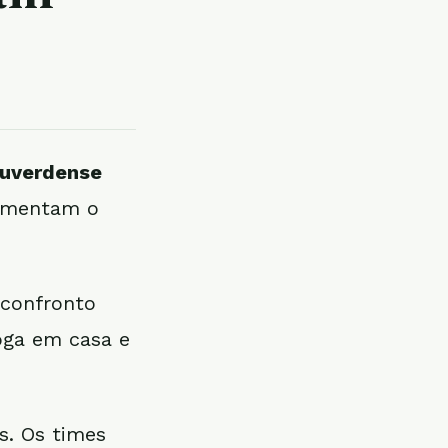
uverdense
vimentam o
 confronto
oga em casa e
s. Os times