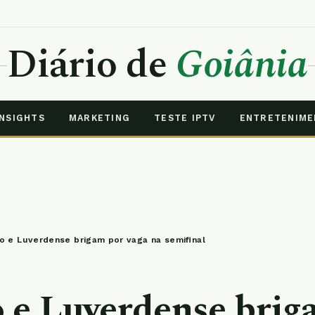
Diário de
Goiânia
INSIGHTS
MARKETING
TESTE IPTV
ENTRETENIM
o e Luverdense brigam por vaga na semifinal
 e Luverdense bri