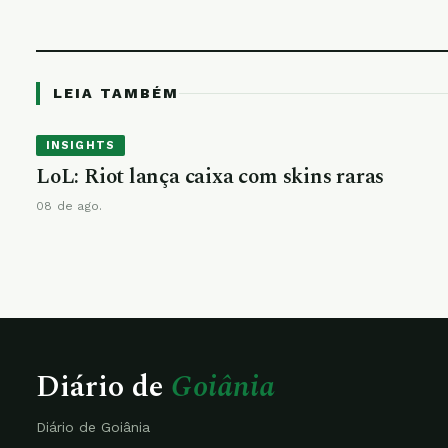
LEIA TAMBÉM
INSIGHTS
LoL: Riot lança caixa com skins raras
08 de ago.
Diário de
Goiânia
Diário de Goiânia