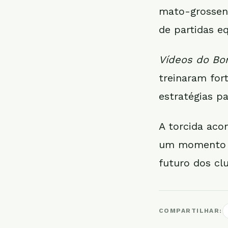
mato-grossens
de partidas e
Vídeos do Bo
treinaram for
estratégias pa
A torcida aco
um momento im
futuro dos cl
COMPARTILHAR: