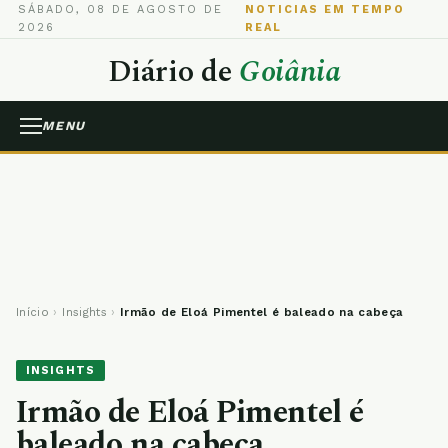
SÁBADO, 08 DE AGOSTO DE
NOTICIAS EM TEMPO
2026
REAL
Diário de
Goiânia
MENU
Início
›
Insights
›
Irmão de Eloá Pimentel é baleado na cabeça
INSIGHTS
Irmão de Eloá Pimentel é
baleado na cabeça