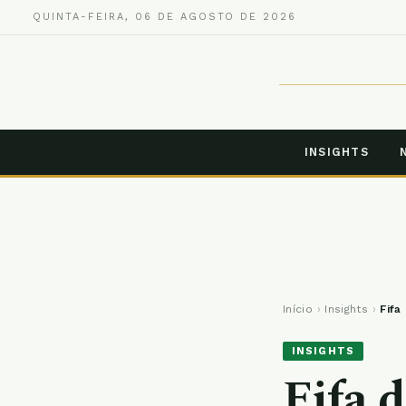
QUINTA-FEIRA, 06 DE AGOSTO DE 2026
INSIGHTS
Início
›
Insights
›
Fifa
INSIGHTS
Fifa 