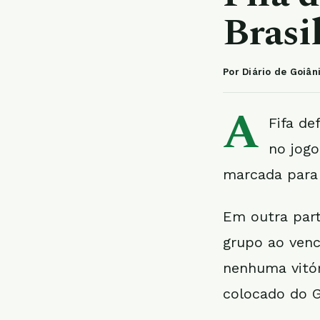
Brasi
Por Diário de Goiân
A
Fifa de
no jogo
marcada para 
Em outra part
grupo ao venc
nenhuma vitór
colocado do G