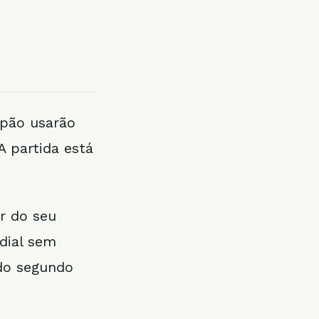
apão usarão
A partida está
r do seu
dial sem
 do segundo