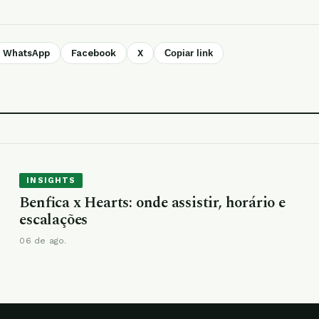
WhatsApp
Facebook
X
Copiar link
INSIGHTS
Benfica x Hearts: onde assistir, horário e
escalações
06 de ago.