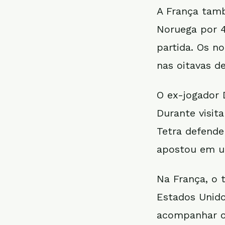
A França tam
Noruega por 4
partida. Os n
nas oitavas de
O ex-jogador 
Durante visit
Tetra defende
apostou em um
Na França, o 
Estados Unido
acompanhar o 