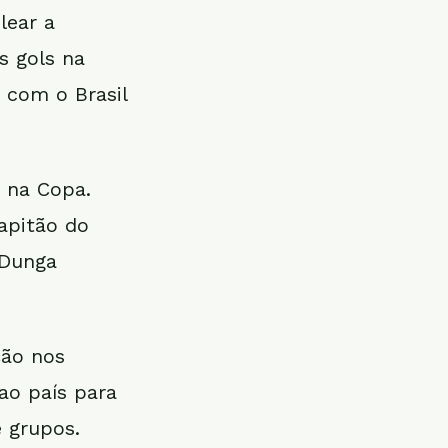
lear a
s gols na
 com o Brasil
u na Copa.
apitão do
 Dunga
ção nos
ao país para
e grupos.