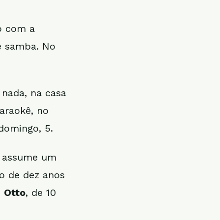
o com a
e samba. No
o nada, na casa
araokê, no
 domingo, 5.
ão assume um
o de dez anos
e
Otto
, de 10