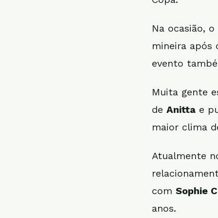
Na ocasião, o
mineira após
evento também
Muita gente es
de
Anitta
e pu
maior clima d
Atualmente no
relacionamen
com
Sophie C
anos.