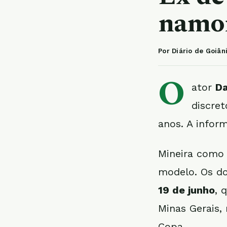
namor
Por Diário de Goiân
O
ator
Da
discre
anos. A infor
Mineira como 
modelo. Os do
19 de junho
, 
Minas Gerais,
Copa.