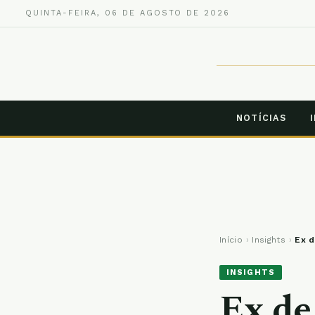
QUINTA-FEIRA, 06 DE AGOSTO DE 2026
NOTÍCIAS
Início
›
Insights
›
Ex d
INSIGHTS
Ex de