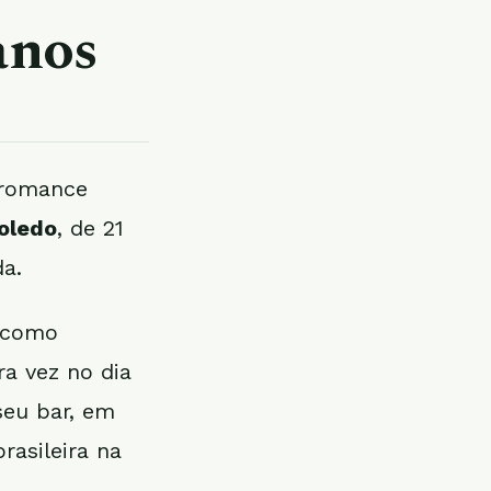
anos
 romance
oledo
, de 21
da.
s como
ra vez no dia
seu bar, em
rasileira na