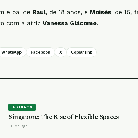
m é pai de
Raul
, de 18 anos, e
Moisés
, de 15, 
to com a atriz
Vanessa Giácomo
.
WhatsApp
Facebook
X
Copiar link
INSIGHTS
Singapore: The Rise of Flexible Spaces
06 de ago.