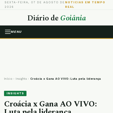
SEXTA-FEIRA, 07 DE AGOSTO DE
NOTICIAS EM TEMPO
2026
REAL
Diário de
Goiânia
MENU
Início
›
Insights
›
Croácia x Gana AO VIVO: Luta pela liderança
INSIGHTS
Croácia x Gana AO VIVO:
Luta pela liderança