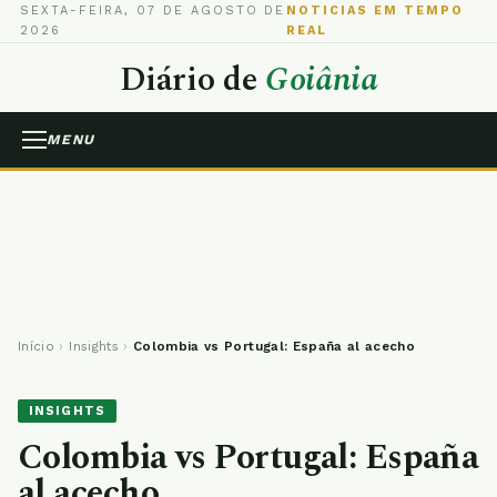
SEXTA-FEIRA, 07 DE AGOSTO DE
NOTICIAS EM TEMPO
2026
REAL
Diário de
Goiânia
MENU
Início
›
Insights
›
Colombia vs Portugal: España al acecho
INSIGHTS
Colombia vs Portugal: España
al acecho