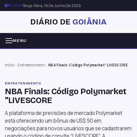
Terça-Feira, 16 De Junho De 2026
Ao vivo
DIÁRIO DE
GOIÂNIA
MENU
Início
›
Entretenimento
›
NBA Finals: Código Polymarket “LIVESCORE
ENTRETENIMENTO
NBA Finals: Código Polymarket
“LIVESCORE
A plataforma de previsões de mercado Polymarket
está oferecendo um bônus de US$ 50 em
negociações para novos usuários que se cadastrarem
usando o código de convite “LIVESCORE”. A