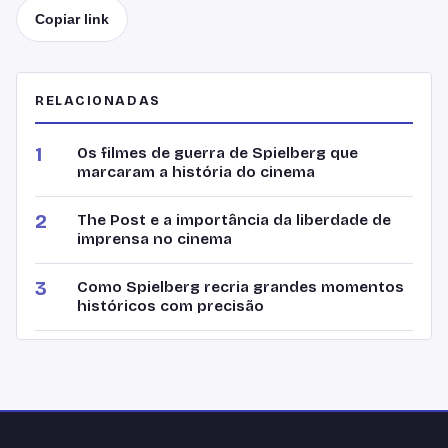
Copiar link
RELACIONADAS
1
Os filmes de guerra de Spielberg que
marcaram a história do cinema
2
The Post e a importância da liberdade de
imprensa no cinema
3
Como Spielberg recria grandes momentos
históricos com precisão