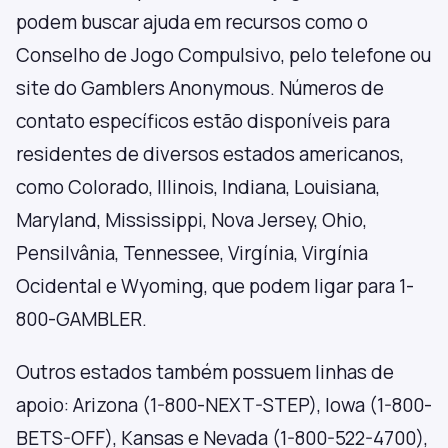
podem buscar ajuda em recursos como o
Conselho de Jogo Compulsivo, pelo telefone ou
site do Gamblers Anonymous. Números de
contato específicos estão disponíveis para
residentes de diversos estados americanos,
como Colorado, Illinois, Indiana, Louisiana,
Maryland, Mississippi, Nova Jersey, Ohio,
Pensilvânia, Tennessee, Virgínia, Virgínia
Ocidental e Wyoming, que podem ligar para 1-
800-GAMBLER.
Outros estados também possuem linhas de
apoio: Arizona (1-800-NEXT-STEP), Iowa (1-800-
BETS-OFF), Kansas e Nevada (1-800-522-4700),