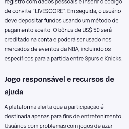
registro com dados pessoais e inserir o código
de convite “LIVESCORE”. Em seguida, o usuário
deve depositar fundos usando um método de
pagamento aceito. O bônus de US$ 50 será
creditado na conta e poderá ser usado nos
mercados de eventos da NBA, incluindo os
específicos para a partida entre Spurs e Knicks.
Jogo responsável e recursos de
ajuda
A plataforma alerta que a participação é
destinada apenas para fins de entretenimento.
Usuários com problemas com jogos de azar