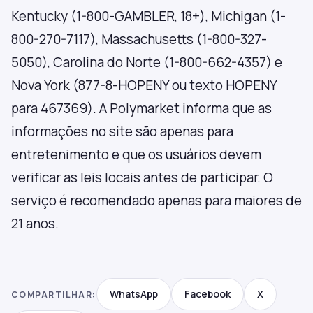
Kentucky (1-800-GAMBLER, 18+), Michigan (1-
800-270-7117), Massachusetts (1-800-327-
5050), Carolina do Norte (1-800-662-4357) e
Nova York (877-8-HOPENY ou texto HOPENY
para 467369). A Polymarket informa que as
informações no site são apenas para
entretenimento e que os usuários devem
verificar as leis locais antes de participar. O
serviço é recomendado apenas para maiores de
21 anos.
WhatsApp
Facebook
X
COMPARTILHAR: